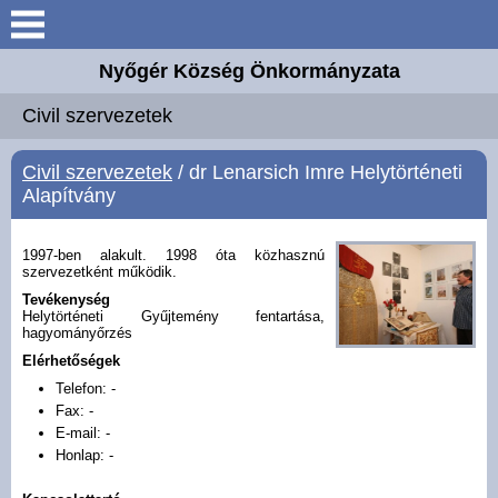
Keresés
Nyőgér Község Önkormányzata
Nyőgér
Civil szervezetek
Elérhetőségek
Civil szervezetek
/ dr Lenarsich Imre Helytörténeti
Alapítvány
Önkormányzat
1997-ben alakult. 1998 óta közhasznú
Hirdetmények
szervezetként működik.
Tevékenység
Helytörténeti Gyűjtemény fentartása,
Intézmények
hagyományőrzés
Elérhetőségek
Választási információk
Telefon: -
Fax: -
E-mail: -
Hírek
Honlap: -