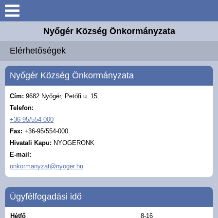
Keresés
Nyőgér Község Önkormányzata
Nyőgér
Elérhetőségek
Elérhetőségek
Nyőgér Község Önkormányzata
Önkormányzat
Cím:
9682 Nyőgér, Petőfi u. 15.
Telefon:
Hirdetmények
+36-95/554-000
Fax:
+36-95/554-000
Intézmények
Hivatali Kapu:
NYOGERONK
E-mail:
onkormanyzat@nyoger.hu
Választási információk
Hírek
Ügyfélfogadási idő
Hétfő
8-16