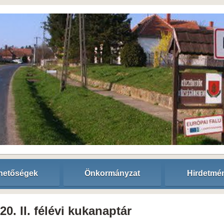
hetőségek
Önkormányzat
Hirdetmé
20. II. félévi kukanaptár