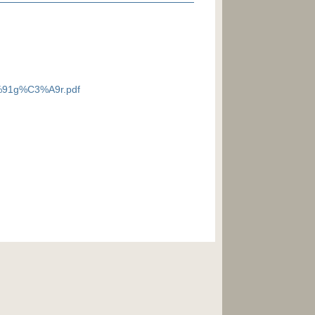
C5%91g%C3%A9r.pdf