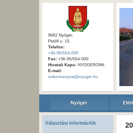
9682 Nyőgér,
Petőfi u. 15.
Telefon:
+36-95/554-000
Fax:
+36-95/554-000
Hivatali Kapu:
NYOGERONK
E-mail:
onkormanyzat@nyoger.hu
Nyőgér
Elér
Választási információk
20