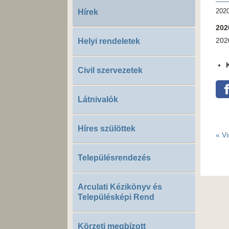
2020
Hírek
2020
2020
Helyi rendeletek
Civil szervezetek
Látnivalók
Híres szülöttek
« Vi
Településrendezés
Arculati Kézikönyv és
Településképi Rend
Körzeti megbízott