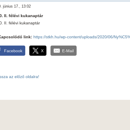
. június 17., 13:02
. II. félévi kukanaptár
. II. félévi kukanaptár
Kapcsolódó link:
https://stkh.hu/wp-content/uploads/2020/06/Ny%
Facebook
X
E-Mail
ssza az előző oldalra!