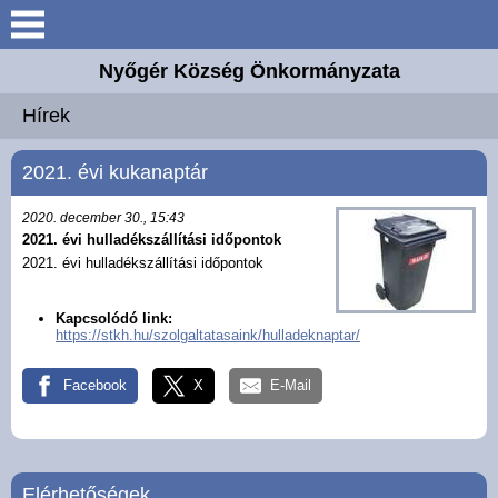
Keresés
Nyőgér Község Önkormányzata
Nyőgér
Hírek
Elérhetőségek
2021. évi kukanaptár
Önkormányzat
2020. december 30., 15:43
2021. évi hulladékszállítási időpontok
2021. évi hulladékszállítási időpontok
Hirdetmények
Kapcsolódó link:
Intézmények
https://stkh.hu/szolgaltatasaink/hulladeknaptar/
Választási információk
Facebook
X
E-Mail
Hírek
Elérhetőségek