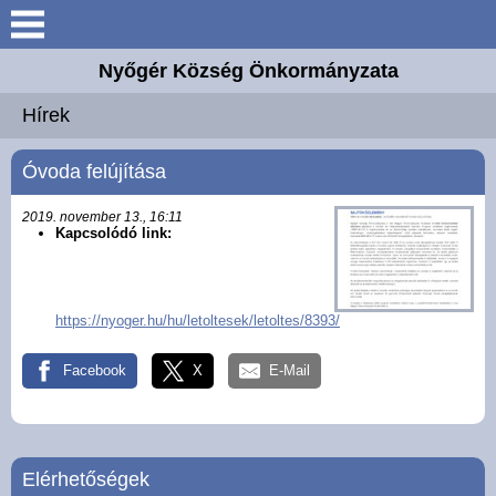
Keresés
Nyőgér Község Önkormányzata
Nyőgér
Hírek
Elérhetőségek
Óvoda felújítása
Önkormányzat
2019. november 13., 16:11
Kapcsolódó link:
Hirdetmények
https://nyoger.hu/hu/letoltesek/letoltes/8393/
Intézmények
Facebook
X
E-Mail
Választási információk
Hírek
Elérhetőségek