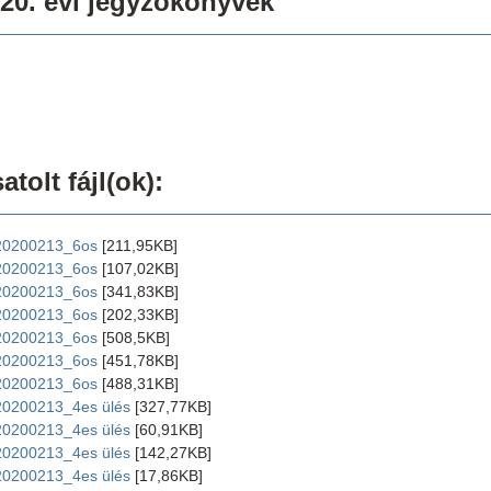
20. évi jegyzőkönyvek
atolt fájl(ok):
20200213_6os
[211,95KB]
20200213_6os
[107,02KB]
20200213_6os
[341,83KB]
20200213_6os
[202,33KB]
20200213_6os
[508,5KB]
20200213_6os
[451,78KB]
20200213_6os
[488,31KB]
20200213_4es ülés
[327,77KB]
20200213_4es ülés
[60,91KB]
20200213_4es ülés
[142,27KB]
20200213_4es ülés
[17,86KB]