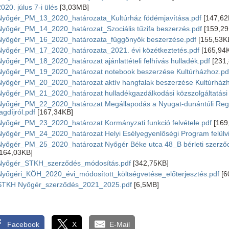
020. júlus 7-i ülés
[3,03MB]
Nyőgér_PM_13_2020_határozata_Kultúrház födémjavítása.pdf
[147,62
Nyőgér_PM_14_2020_határozat_Szociális tűzifa beszerzés.pdf
[159,29
Nyőgér_PM_16_2020_határozata_függönyök beszerzése.pdf
[155,53K
Nyőgér_PM_17_2020_határozata_2021. évi közétkeztetés.pdf
[165,94
Nyőgér_PM_18_2020_határozat ajánlattételi felhívás hulladék.pdf
[231,
Nyőgér_PM_19_2020_határozat notebook beszerzése Kultúrházhoz.pd
Nyőgér_PM_20_2020_határozat aktív hangfalak beszerzése Kultúrházh
Nyőgér_PM_21_2020_határozat hulladékgazdálkodási közszolgáltatási
Nyőgér_PM_22_2020_határozat Megállapodás a Nyugat-dunántúli Regio
agdíjról.pdf
[167,34KB]
Nyőgér_PM_23_2020_határozat Kormányzati funkció felvétele.pdf
[169
Nyőgér_PM_24_2020_határozat Helyi Esélyegyenlőségi Program felülvi
Nyőgér_PM_25_2020_határozat Nyőgér Béke utca 48_B bérleti szerző
[164,03KB]
Nyőgér_STKH_szerződés_módosítás.pdf
[342,75KB]
Nyőgéri_KÖH_2020_évi_módosított_költségvetése_előterjesztés.pdf
[6
STKH Nyőgér_szerződés_2021_2025.pdf
[6,5MB]
Facebook
X
E-Mail