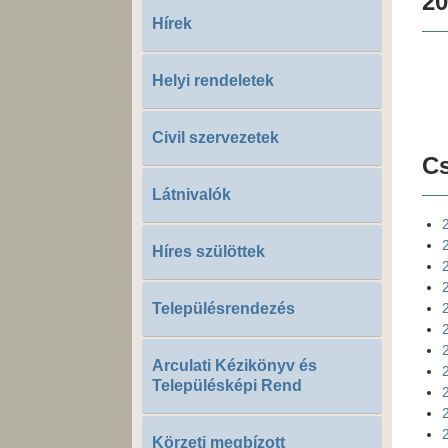
20
Hírek
Helyi rendeletek
Civil szervezetek
Cs
Látnivalók
Híres szülöttek
Településrendezés
Arculati Kézikönyv és
Településképi Rend
Körzeti megbízott