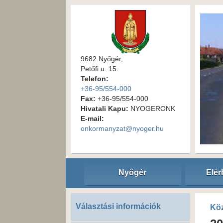
9682 Nyőgér,
Petőfi u. 15.
Telefon:
+36-95/554-000
Fax:
+36-95/554-000
Hivatali Kapu:
NYOGERONK
E-mail:
onkormanyzat@nyoger.hu
Nyőgér
Elér
Választási információk
Kö