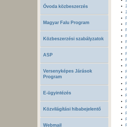
Óvoda közbeszerzés
Magyar Falu Program
Közbeszerzési szabályzatok
ASP
Versenyképes Járások
Program
E-ügyintézés
Közvilágítási hibabejelentő
Webmail