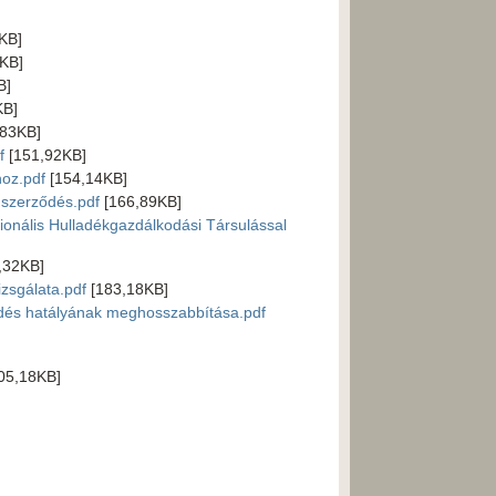
KB]
KB]
B]
KB]
83KB]
f
[151,92KB]
oz.pdf
[154,14KB]
 szerződés.pdf
[166,89KB]
nális Hulladékgazdálkodási Társulással
,32KB]
zsgálata.pdf
[183,18KB]
dés hatályának meghosszabbítása.pdf
05,18KB]