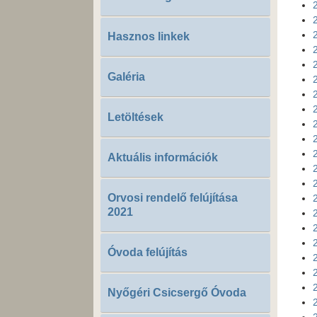
Hasznos linkek
Galéria
Letöltések
Aktuális információk
Orvosi rendelő felújítása
2021
Óvoda felújítás
Nyőgéri Csicsergő Óvoda