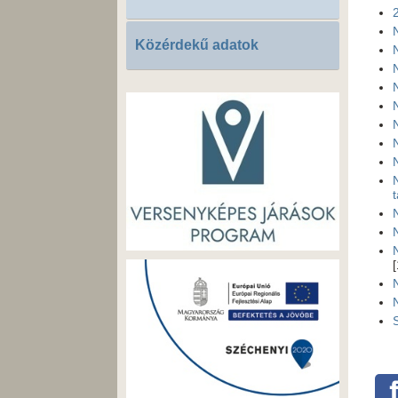
2
Közérdekű adatok
t