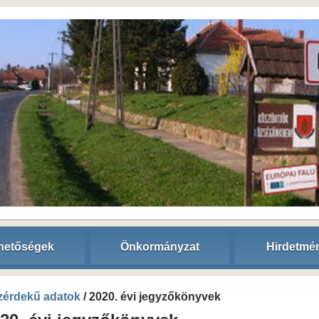
hetőségek
Önkormányzat
Hirdetmé
zérdekű adatok
/ 2020. évi jegyzőkönyvek