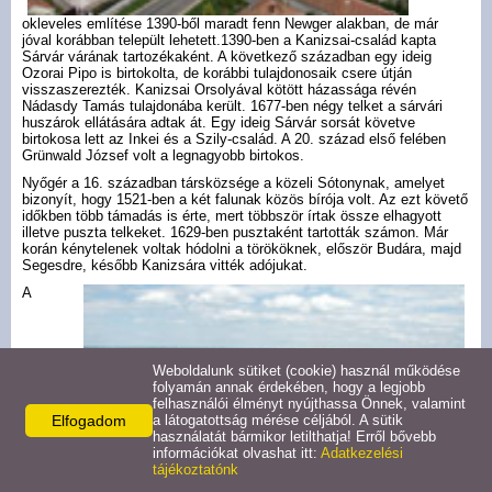
Helyi rendeletek
okleveles említése 1390-ből maradt fenn Newger alakban, de már
jóval korábban települt lehetett.1390-ben a Kanizsai-család kapta
Sárvár várának tartozékaként. A következő században egy ideig
Civil szervezetek
Ozorai Pipo is birtokolta, de korábbi tulajdonosaik csere útján
visszaszerezték. Kanizsai Orsolyával kötött házassága révén
Nádasdy Tamás tulajdonába került. 1677-ben négy telket a sárvári
Látnivalók
huszárok ellátására adtak át. Egy ideig Sárvár sorsát követve
birtokosa lett az Inkei és a Szily-család. A 20. század első felében
Grünwald József volt a legnagyobb birtokos.
Híres szülöttek
Nyőgér a 16. században társközsége a közeli Sótonynak, amelyet
bizonyít, hogy 1521-ben a két falunak közös bírója volt. Az ezt követő
időkben több támadás is érte, mert többször írtak össze elhagyott
illetve puszta telkeket. 1629-ben pusztaként tartották számon. Már
Településrendezés
korán kénytelenek voltak hódolni a törököknek, először Budára, majd
Segesdre, később Kanizsára vitték adójukat.
A
Arculati Kézikönyv és
Településképi Rend
Weboldalunk sütiket (cookie) használ működése
Körzeti megbízott
folyamán annak érdekében, hogy a legjobb
felhasználói élményt nyújthassa Önnek, valamint
Elfogadom
a látogatottság mérése céljából. A sütik
Hasznos linkek
használatát bármikor letilthatja! Erről bővebb
információkat olvashat itt:
Adatkezelési
tájékoztatónk