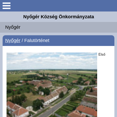
Keresés
Nyőgér Község Önkormányzata
Nyőgér
Nyőgér
Elérhetőségek
Nyőgér
/ Falutörténet
Önkormányzat
Első
Hirdetmények
Intézmények
Választási információk
Hírek