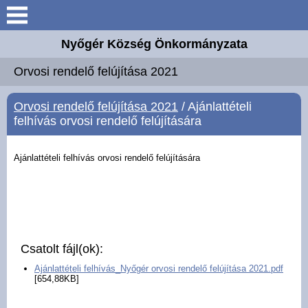
Keresés
Nyőgér Község Önkormányzata
Nyőgér
Orvosi rendelő felújítása 2021
Elérhetőségek
Orvosi rendelő felújítása 2021
/ Ajánlattételi
felhívás orvosi rendelő felújítására
Önkormányzat
Ajánlattételi felhívás orvosi rendelő felújítására
Hirdetmények
Intézmények
Választási információk
Csatolt fájl(ok):
Ajánlattételi felhívás_Nyőgér orvosi rendelő felújítása 2021.pdf
Hírek
[654,88KB]