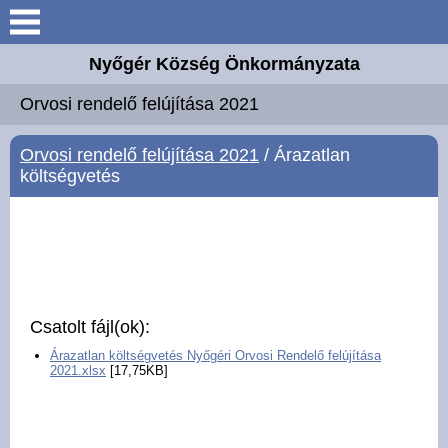
Keresés
Nyőgér Község Önkormányzata
Nyőgér
Orvosi rendelő felújítása 2021
Elérhetőségek
Orvosi rendelő felújítása 2021
/ Árazatlan
költségvetés
Önkormányzat
Hirdetmények
Intézmények
Csatolt fájl(ok):
Választási információk
Árazatlan költségvetés Nyőgéri Orvosi Rendelő felújítása
2021.xlsx
[17,75KB]
Hírek